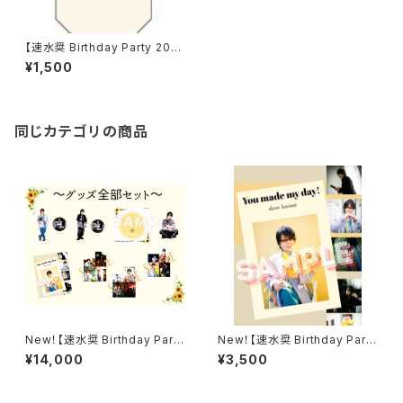
【速水奨 Birthday Party 202
3】トートバッグ
¥1,500
同じカテゴリの商品
New！【速水奨 Birthday Party
New！【速水奨 Birthday Party
2026】グッズ全部セット《通常通
2026】誕生日記念フォトブック
¥14,000
¥3,500
販》
～You made my day!