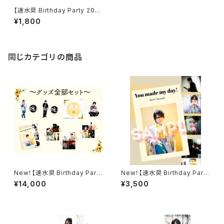
【速水奨 Birthday Party 202
3】アクリルキーホルダーB(らぶ
¥1,800
りー・奨くん)
同じカテゴリの商品
New！【速水奨 Birthday Party
New！【速水奨 Birthday Party
2026】グッズ全部セット《通常通
2026】誕生日記念フォトブック
¥14,000
¥3,500
販》
～You made my day!