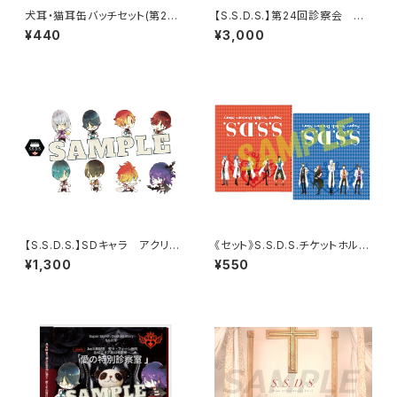
犬耳・猫耳缶バッチセット(第21
【S.S.D.S.】第24回診察会 パ
回診察会)
ンフレット
¥440
¥3,000
【S.S.D.S.】SDキャラ アクリル
《セット》S.S.D.S.チケットホルダ
スタンド
ー2種セット（第22回診察会）
¥1,300
¥550