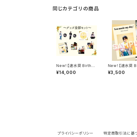
同じカテゴリの商品
New！【速水奨 Birthda
New！【速水奨 Bi
y Party2026】グッズ全
y Party2026
¥14,000
¥3,500
部セット《通常通販》
記念フォトブック～
made my day!
プライバシーポリシー
特定商取引法に基