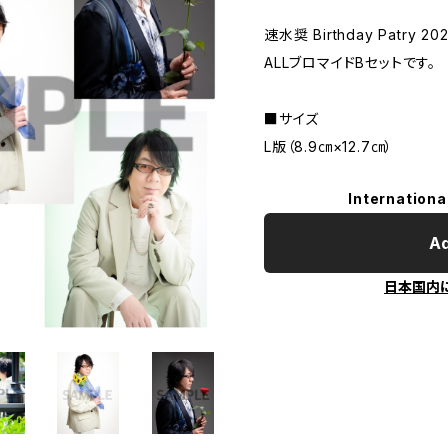
速水奨 Birthday Patry
ALLブロマイドBセットです。
■サイズ
L版（8.9㎝×12.7㎝）
Internationa
Ad
日本国内