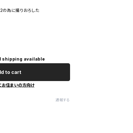
 2022の為に撮りおろした
l shipping available
d to cart
にお住まいの方向け
通報する