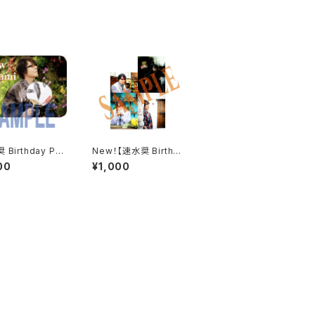
 Birthday Par
New！【速水奨 Birthda
024】プリントスク
y Party2026】ブロマ
00
¥1,000
缶
イドAセット