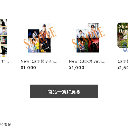
rthda
New！【速水奨 Birthda
New！【速水奨 Birthda
【速水奨
】誕生日
y Party2026】ブロマ
y Party2026】ブロマ
ty 2
¥1,000
¥1,000
¥1,5
You
イドCセット
イドBセット
エア
商品一覧に戻る
づく表記