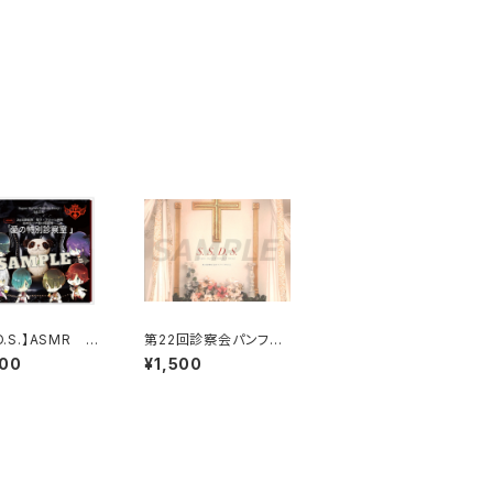
.D.S.】ASMR ド
第22回診察会パンフレ
D「愛の特別診察
ット（2018年12月23日
000
¥1,500
開催）