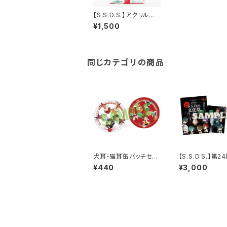
【S.S.D.S.】アクリルス
タンド 先生方各種
¥1,500
同じカテゴリの商品
犬耳・猫耳缶バッチセッ
【S.S.D.S.】第
ト(第21回診察会)
会 パンフレット
¥440
¥3,000