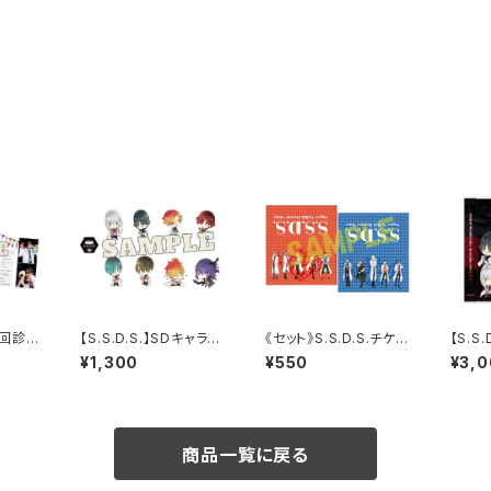
24回診察
【S.S.D.S.】SDキャラ
《セット》S.S.D.S.チケッ
【S.S
アクリルスタンド
トホルダー2種セット（第
ラマC
¥1,300
¥550
¥3,
22回診察会）
室」
商品一覧に戻る