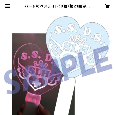
ハートのペンライト：8色（第21回診察
会「新春紅白医者合戦」） | Rush Sh
op